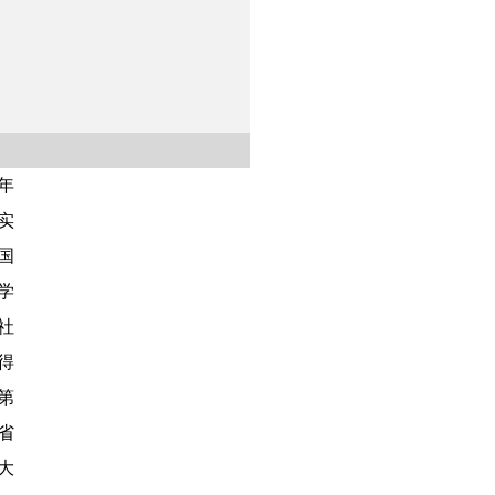
年
实
国
学
社
得
第
省
大