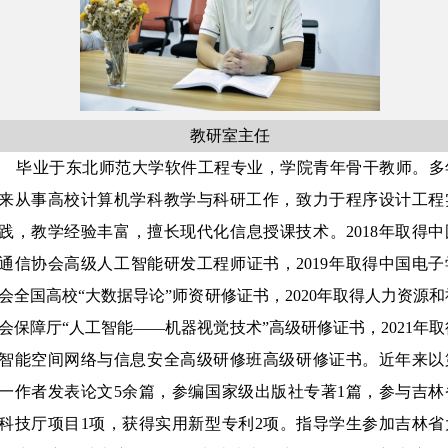
教研室主任
毕业于东北师范大学软件工程专业，学院青年骨干教师。多
来从事高校计算机学科教学与科研工作，致力于程序设计工程
践，教学经验丰富，擅长现代化信息授课技术。
2018
年取得中
通信协会高级人工智能研发工程师证书，
2019
年取得中国电子
会全国高校“大数据导论”师资研修证书，
2020
年取得人力资源和
会保障厅“人工智能——机器视觉技术”高级研修证书，
2021
年取
智能空间网络与信息安全高级研修班高级研修证书。近年来以
一作者发表论文
5
余篇，参编国家级出版社专著
1
篇，参与吉林
科技厅项目
1
项，获得实用新型专利
2
项。指导学生参加吉林省