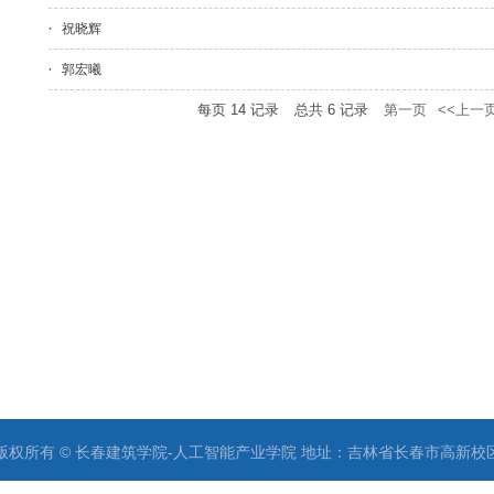
祝晓辉
郭宏曦
每页
14
记录
总共
6
记录
第一页
<<上一
版权所有 © 长春建筑学院-人工智能产业学院 地址：吉林省长春市高新校