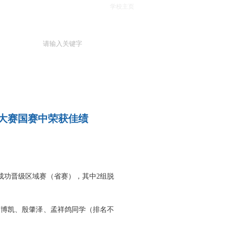
学校主页
意大赛国赛中荣获佳绩
成功晋级区域赛（省赛），其中
2
组脱
曹博凯、殷肇泽、孟祥鸽同学（排名不