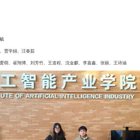
毓
、贾学娟、汪春茹
爱萌、崔翔博、刘芳竹、王道程、沈金麒、李嘉鑫、张丽、王诗涵