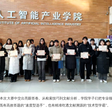
本次大赛中交出亮眼答卷。从检索技巧到文献分析，学院学子们把专业
既有高效答题的“速度型选手”，也有精准吃透文献溯源的“技术型学霸”